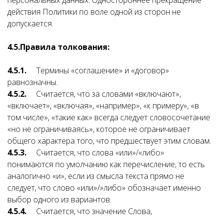
персональных данных. Одностороннее прекращение
действия Политики по воле одной из сторон не
допускается.
4.5.
Правила толкования:
4.5.1.
Термины «соглашение» и «договор»
равнозначны.
4.5.2.
Считается, что за словами «включают»,
«включает», «включая», «например», «к примеру», «в
том числе», «такие как» всегда следует словосочетание
«но не ограничиваясь», которое не ограничивает
общего характера того, что предшествует этим словам.
4.5.3.
Считается, что слова «или»/«либо»
понимаются по умолчанию как перечисление, то есть
аналогично «и», если из смысла текста прямо не
следует, что слово «или»/»либо» обозначает именно
выбор одного из вариантов.
4.5.4.
Считается, что значение Слова,